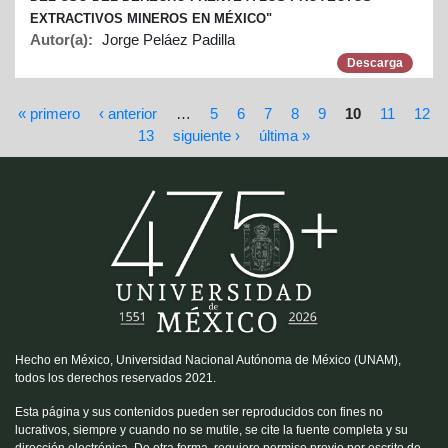
EXTRACTIVOS MINEROS EN MÉXICO"
Autor(a):
Jorge Peláez Padilla
Descarga
Páginas
« primero
‹ anterior
…
5
6
7
8
9
10
11
12
13
siguiente ›
última »
Hecho en México, Universidad Nacional Autónoma de México (UNAM),
todos los derechos reservados 2021.
Esta página y sus contenidos pueden ser reproducidos con fines no
lucrativos, siempre y cuando no se mutile, se cite la fuente completa y su